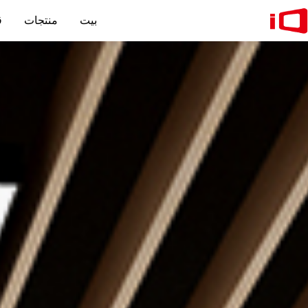
بيت
منتجات
ق