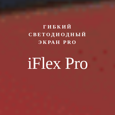
ГИБКИЙ
СВЕТОДИОДНЫЙ
ЭКРАН PRO
iFlex Pro