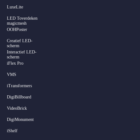
LuxeLite
LED Toverdeken
magicmesh
OOHPoster
Creatief LED-
scherm
Interactief LED-
scherm
iFlex Pro
VMS
iTransformers
DigiBillboard
Serbian
VideoBrick
Hindi
DigiMonument
Italian
iShelf
Russian