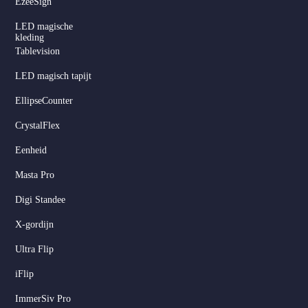
EzeeSign
LED magische
kleding
Tablevision
LED magisch tapijt
EllipseCounter
CrystalFlex
Eenheid
Masta Pro
Digi Standee
X-gordijn
Ultra Flip
iFlip
ImmerSiv Pro