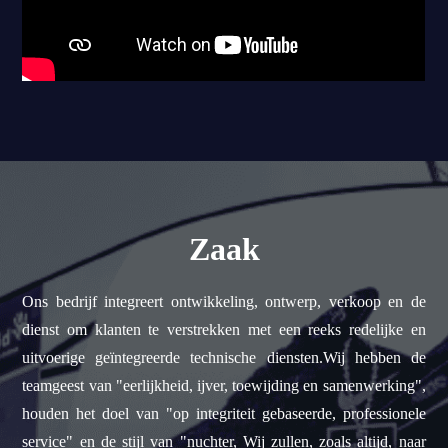
Zaak
Ons bedrijf integreert ontwikkeling, ontwerp, verkoop en de
dienst om klanten te verstrekken met een reeks redelijke en
uitvoerige geïntegreerde technische diensten.Wij hebben de
teamgeest van "eerlijkheid, ijver, toewijding en samenwerking",
houden het doel van "op integriteit gebaseerde, professionele
service" en de stijl van "nuchter, Wij zullen, zoals altijd, naar