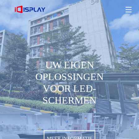
UW EIGEN OPLOSSINGEN VOOR LED-SCHERMEN
MEER INFORMATIE
UW EIGEN
OPLOSSINGEN
VOOR LED-
SCHERMEN
MEER INFORMATIE