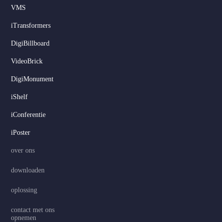
VMS
iTransformers
DigiBillboard
VideoBrick
DigiMonument
Serbian
iShelf
Hindi
iConferentie
Italian
iPoster
Russian
over ons
Korean
downloaden
Japanese
oplossing
German
Spanish
contact met ons
opnemen