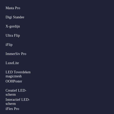
Masta Pro
Digi Standee
X-gordijn
Ultra Flip
iFlip
ImmerSiv Pro
LuxeLite
LED Toverdeken
magicmesh
OOHPoster
Creatief LED-
scherm
Interactief LED-
scherm
iFlex Pro