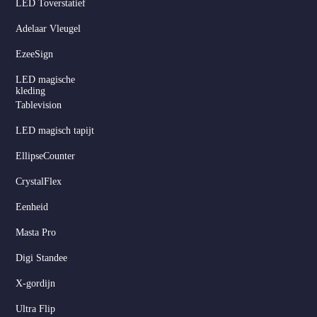
LED Toverstatief
Adelaar Vleugel
EzeeSign
LED magische
kleding
Tablevision
LED magisch tapijt
EllipseCounter
CrystalFlex
Eenheid
Masta Pro
Digi Standee
X-gordijn
Ultra Flip