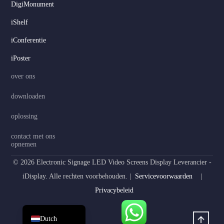
DigiMonument
Serbian
iShelf
Hindi
iConferentie
Italian
iPoster
Russian
over ons
Korean
downloaden
Japanese
oplossing
German
Spanish
contact met ons
opnemen
Portuguese
© 2026 Electronic Signage LED Video Screens Display Leverancier -
French
iDisplay. Alle rechten voorbehouden. |
Servicevoorwaarden
|
Arabic
Privacybeleid
English
Dutch