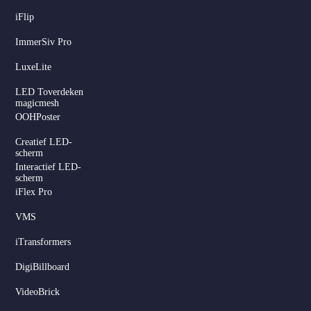
iFlip
ImmerSiv Pro
LuxeLite
LED Toverdeken
magicmesh
OOHPoster
Creatief LED-
scherm
Interactief LED-
scherm
iFlex Pro
VMS
iTransformers
DigiBillboard
VideoBrick