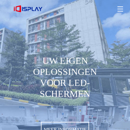
UW EIGEN OPLOSSINGEN VOOR LED-SCHERMEN
MEER INFORMATIE
UW EIGEN
OPLOSSINGEN
VOOR LED-
SCHERMEN
MEER INFORMATIE