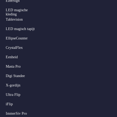
EzeeSign
LED magische
kleding
Tablevision
LED magisch tapijt
EllipseCounter
CrystalFlex
Eenheid
Masta Pro
Digi Standee
X-gordijn
Ultra Flip
iFlip
ImmerSiv Pro