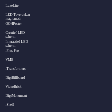
LuxeLite
LED Toverdeken
magicmesh
OOHPoster
Creatief LED-
scherm
Interactief LED-
scherm
iFlex Pro
VMS
iTransformers
DigiBillboard
Serbian
VideoBrick
Hindi
DigiMonument
Italian
iShelf
Russian