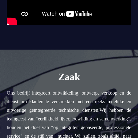
Zaak
Ons bedrijf integreert ontwikkeling, ontwerp, verkoop en de
dienst om klanten te verstrekken met een reeks redelijke en
uitvoerige geïntegreerde technische diensten.Wij hebben de
teamgeest van "eerlijkheid, ijver, toewijding en samenwerking",
houden het doel van "op integriteit gebaseerde, professionele
service" en de stijl van "nuchter, Wij zullen, zoals altijd, naar