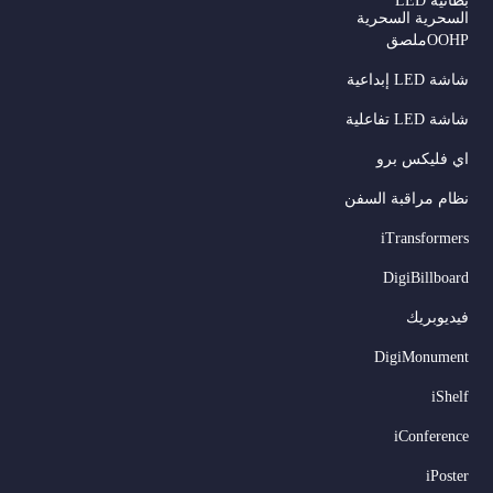
بطانية LED
السحرية السحرية
OOHPملصق
شاشة LED إبداعية
شاشة LED تفاعلية
اي فليكس برو
نظام مراقبة السفن
iTransformers
DigiBillboard
Serbian
فيديوبريك
Dutch
DigiMonument
Hindi
iShelf
Italian
iConference
Russian
iPoster