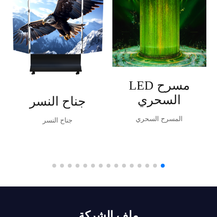
مسرح LED
السحري
جناح النسر
المسرح السحري
جناح النسر
ملف الشركة