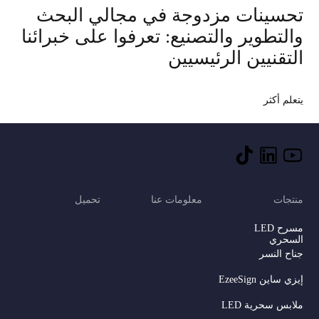
تحسينات مزدوجة في مجالي البحث
والتطوير والتصنيع: تعرفوا على خبرائنا
التقنيين الرئيسيين
يتعلم أكثر
منتجات
معلومات عنا
تحميل
مسرح LED
السحري
جناح النسر
إيزي ساين EzeeSign
ملابس سحرية LED