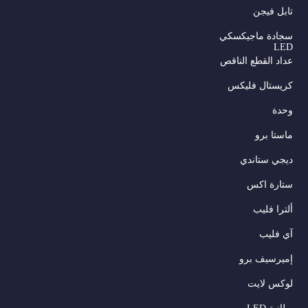
تابل فيجن
سجادة ماجيكسكي
LED
عداد القطع الناقص
كريستال فليكس
وحدة
ماستا برو
ديجي ستاندي
ستارة اكس
ألترا فليب
آي فليب
إميرسيف برو
لوكس لايت