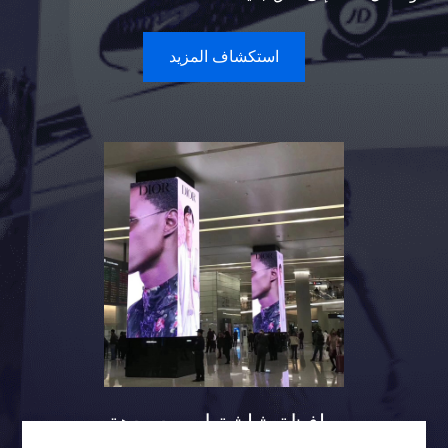
استكشاف المزيد
حافظة شاشة لعمود ردهة
المطار تتريس