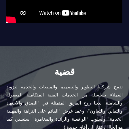
قضية
تدمج شركتنا التطوير والتصميم والمبيعات والخدمة لتزويد
العملاء بسلسلة من الخدمات الفنية المتكاملة المعقولة
والشاملة. لدينا روح الفريق المتمثلة في "الصدق والاجتهاد
والتفاني والتعاون"، وعقد غرض "القائم على النزاهة والمهنية
الخدمة" وأسلوب "الواقعية والرائدة والمغامرة". سنسير، كما
هو الحال دائمًا، إلى آفاق جديدة!!