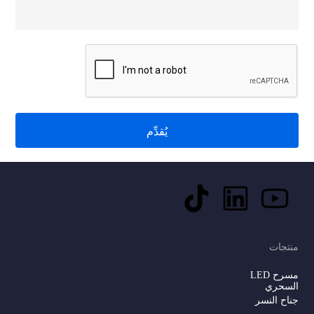
يُقدِّم
منتجات
مسرح LED
السحري
جناح النسر