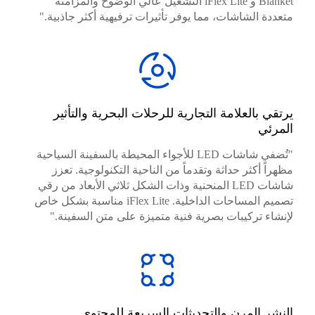
Blanket و iFlex Lite التشغيل عالي الوضوح والمزامنة
متعددة الشاشات، مما يوفر تأثيرات ترفيهية أكثر جاذبية."
يرتقي بالعلامة التجارية للرحلات البحرية والتأثير
المرئي
"تُضفي شاشات LED للأجواء المحيطة بالسفينة السياحية
مظهراً أكثر حداثة وتقدماً من الناحية التكنولوجية. تعزز
شاشات LED المنحنية وذات الشكل ثلاثي الأبعاد من رقي
تصميم المساحات الداخلية. iFlex Lite مناسبة بشكل خاص
لإنشاء تركيبات بصرية فنية متميزة على متن السفينة."
النشر المرن والتحديثات السريعة للمحتوى