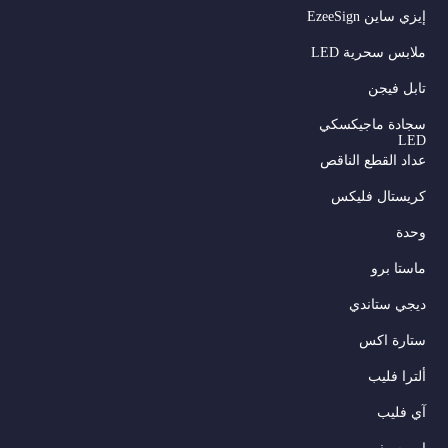
إيزي ساين EzeeSign
ملابس سحرية LED
تابل فيجن
سجادة ماجيكسكي
LED
عداد القطع الناقص
كريستال فليكس
وحدة
ماستا برو
ديجي ستاندي
ستارة اكس
ألترا فليب
آي فليب