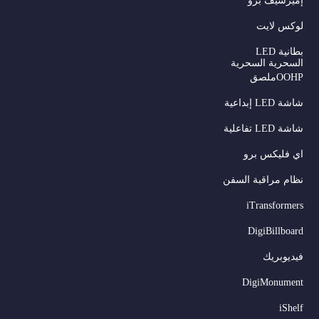
إميرسيف برو
لوكس لايت
بطانية LED
السحرية السحرية
OOHPملصق
شاشة LED إبداعية
شاشة LED تفاعلية
اي فليكس برو
نظام مراقبة السفن
iTransformers
DigiBillboard
فيديوبريك
DigiMonument
Serbian
iShelf