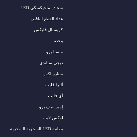
سجادة ماجيكسكي LED
عداد القطع الناقص
كريستال فليكس
وحدة
ماستا برو
ديجي ستاندي
ستارة اكس
ألترا فليب
آي فليب
إميرسيف برو
لوكس لايت
بطانية LED السحرية السحرية