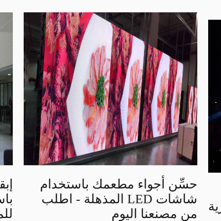
حسِّن أجواء مطعمك باستخدام
إبق
شاشات LED المذهلة - اطلب
من مصنعنا اليوم
لل