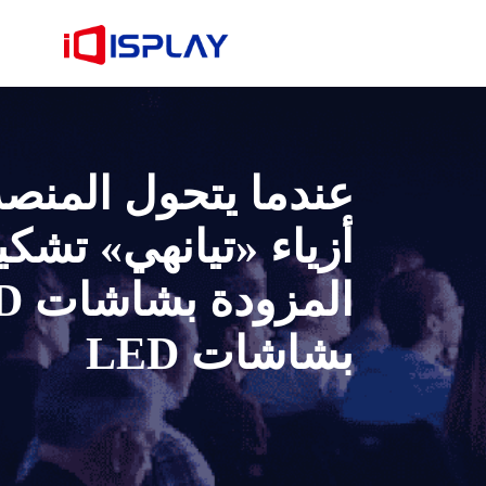
عندما يتحول المنصة
أزياء «تيانهي» تشك
بشاشات LED