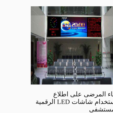
اء المرضى على اطلاع
باستخدام شاشات LED الرقمية
مستشفى