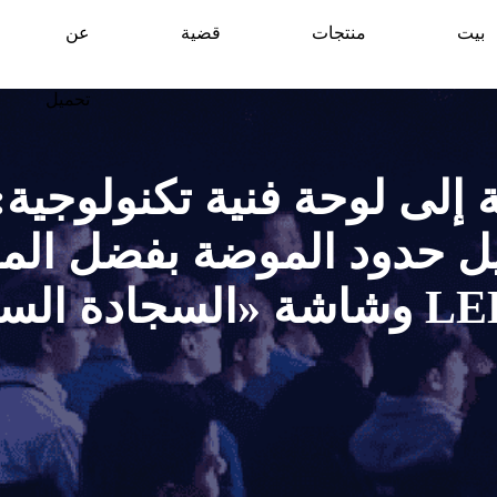
بيت
منتجات
قضية
عن
تحميل
 إلى لوحة فنية تكنولوجية
يل حدود الموضة بفضل المل
المزودة بشاشات LED وشاشة «السجا