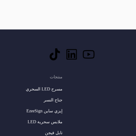
منتجات
مسرح LED السحري
جناح النسر
إيزي ساين EzeeSign
ملابس سحرية LED
تابل فيجن