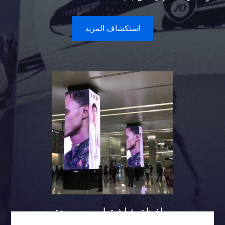
استكشاف المزيد
حافظة شاشة لعمود ردهة
المطار تتريس