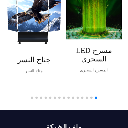
مسرح LED
السحري
جناح النسر
المسرح السحري
جناح النسر
ملف الشركة