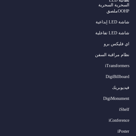
بطانية LED
السحرية السحرية
OOHPملصق
شاشة LED إبداعية
شاشة LED تفاعلية
اي فليكس برو
نظام مراقبة السفن
iTransformers
DigiBillboard
Serbian
فيديوبريك
Dutch
DigiMonument
Hindi
iShelf
Italian
iConference
Russian
iPoster