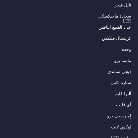
تابل فيجن
سجادة ماجيكسكي
LED
عداد القطع الناقص
كريستال فليكس
وحدة
ماستا برو
ديجي ستاندي
ستارة اكس
ألترا فليب
آي فليب
إميرسيف برو
لوكس لايت