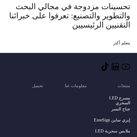
تحسينات مزدوجة في مجالي البحث
والتطوير والتصنيع: تعرفوا على خبرائنا
التقنيين الرئيسيين
يتعلم أكثر
منتجات
معلومات عنا
تحميل
مسرح LED
السحري
جناح النسر
إيزي ساين EzeeSign
ملابس سحرية LED