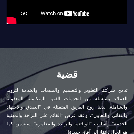
قضية
تدمج شركتنا التطوير والتصميم والمبيعات والخدمة لتزويد
العملاء بسلسلة من الخدمات الفنية المتكاملة المعقولة
والشاملة. لدينا روح الفريق المتمثلة في "الصدق والاجتهاد
والتفاني والتعاون"، وعقد غرض "القائم على النزاهة والمهنية
الخدمة" وأسلوب "الواقعية والرائدة والمغامرة". سنسير، كما
هو الحال دائمًا، إلى آفاق جديدة!!