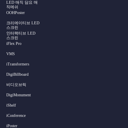
LED 매직 담요 매
직메쉬
OOHPoster
크리에이티브 LED
스크린
인터랙티브 LED
스크린
iFlex Pro
VMS
iTransformers
DigiBillboard
Serbian
비디오브릭
Dutch
DigiMonument
Hindi
Italian
iShelf
Russian
iConference
Japanese
iPoster