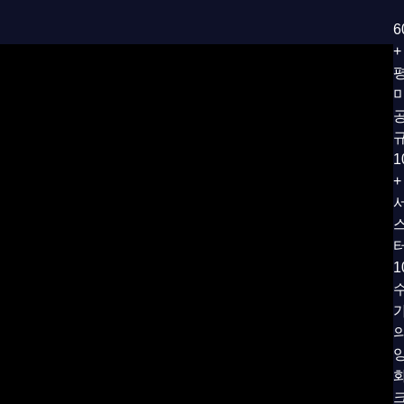
6
+
1
+
스
1
의