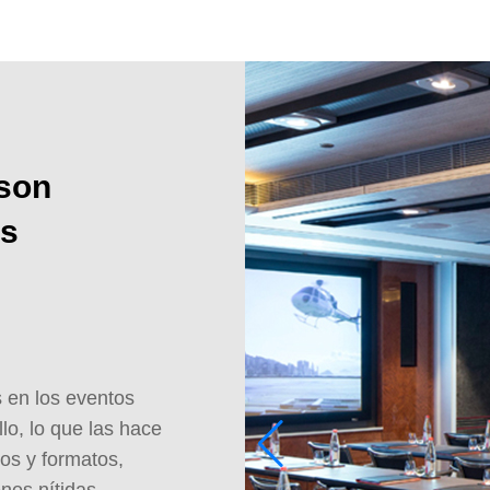
 son
os
 en los eventos
lo, lo que las hace
ños y formatos,
nes nítidas.