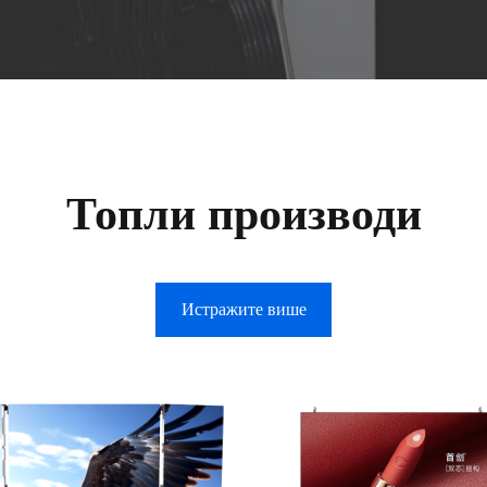
Топли производи
Истражите више