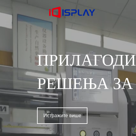
ПРИЛАГ
РЕШЕЊА ЗА
Истражите више