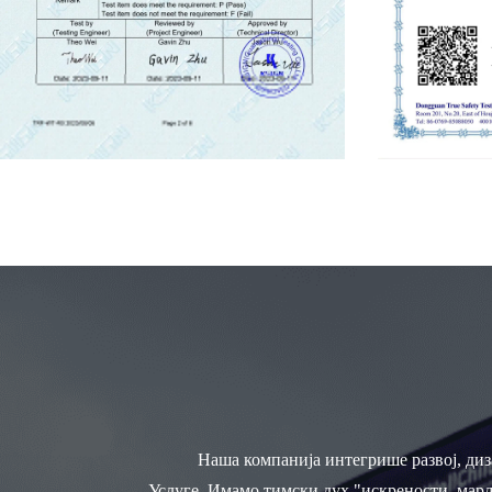
Наша компанија интегрише развој, диз
Услуге. Имамо тимски дух "искрености, марљ