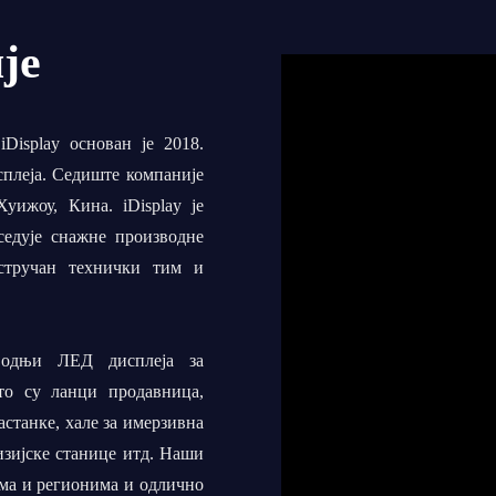
је
Display основан је 2018.
плеја. Седиште компаније
уижоу, Кина. iDisplay је
оседује снажне производне
 стручан технички тим и
водњи ЛЕД дисплеја за
то су ланци продавница,
астанке, хале за имерзивна
изијске станице итд. Наши
ма и регионима и одлично