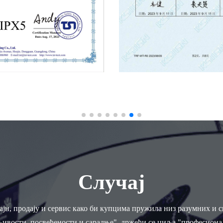
Случај
ајн, продају и сервис како би купцима пружила низ разумних и
ивости, посвећености и сарадње", држећи се циља "професионал