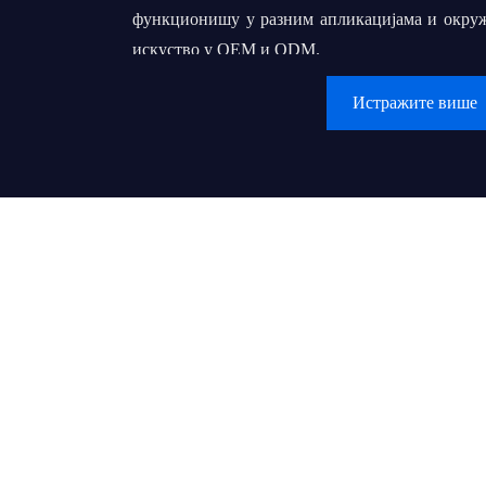
функционишу у разним апликацијама и окру
искуство у OEM и ODM.
Истражите више
Наш коначни циљ је да изградимо ду
сарадњу са нашим клијентима. Тежимо остварењ
постане светски познат бренд који ће пом
хиљадама локалних велепродаваца или извођа
крајњим корисницима пруже квалитетан произв
Вредности:
● Купац на првом месту
● Наставите да стварате вредности и пружате
● Данашњи најбољи учинак је сутрашња полаз
● Поверење чини све могућим