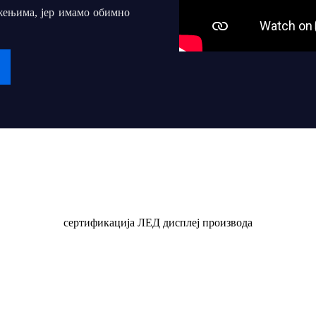
жењима, јер имамо обимно
горочно партнерство за
у нашег сна да “iDisplay”
оћи стотинама, па чак и
ча ЛЕД дисплеја да својим
Сертификат
од и прецизну услугу.
сертификација ЛЕД дисплеј производа
 их купцима и друштву
на основа