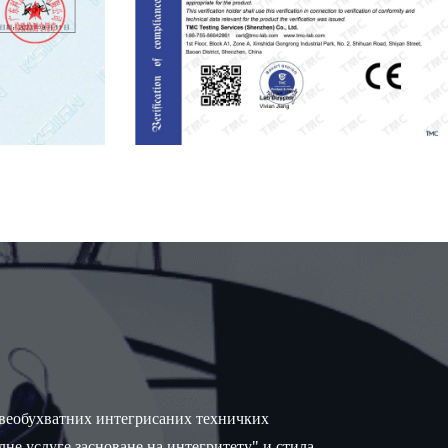
 свеобухватних интегрисаних техничких
не услуге засноване на интегритету" и стила