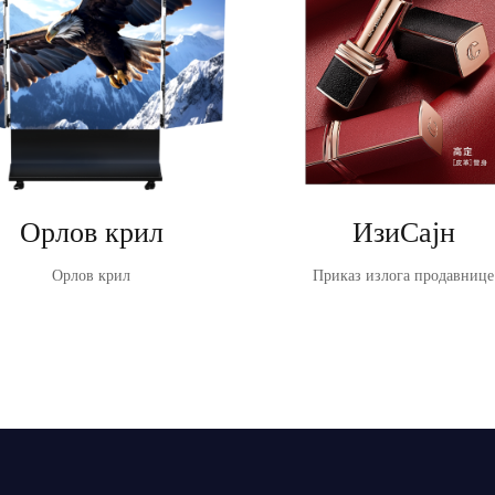
Орлов крил
ИзиСајн
Орлов крил
Приказ излога продавнице