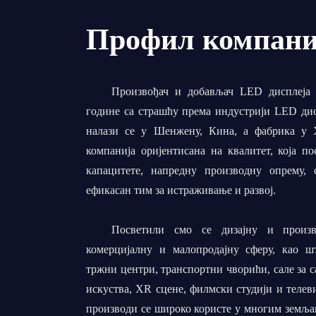
Профил компани
Произвођач и добављач LED дисплеја i
године са страшћу према индустрији LED дис
налази се у Шенжену, Кина, а фабрика у Х
компанија оријентисана на квалитет, која п
капацитете, напредну производну опрему,
ефикасан тим за истраживање и развој.
Посветили смо се дизајну и произ
комерцијалну и малопродајну сферу, као ш
тржни центри, транспортни чворићи, сале за с
искуства, XR сцене, филмски студији и телев
производи се широко користе у многим земља