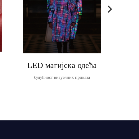
LED магијска одећа
Та
будућност визуелних приказа
TableVision ј