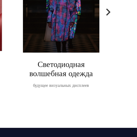
Светодиодная
Ta
волшебная одежда
TableVis
светодиодн
будущее визуальных дисплеев
о