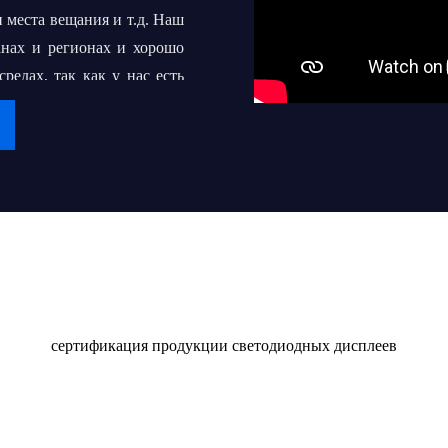
 места вещания и т.д. Наш
анах и регионах и хорошо
едах, так как у нас есть
срочное сотрудничество с
 превратить "iDisplay" во
 сотням или даже тысячам
Сертификат
в светодиодных дисплеев
качественным продуктом и
сертификация продукции светодиодных дисплеев
оставлять их клиентам и