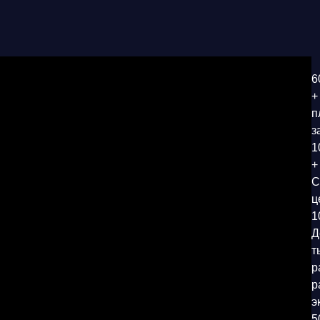
6
+
п
з
1
+
С
ц
1
Д
т
р
р
э
5