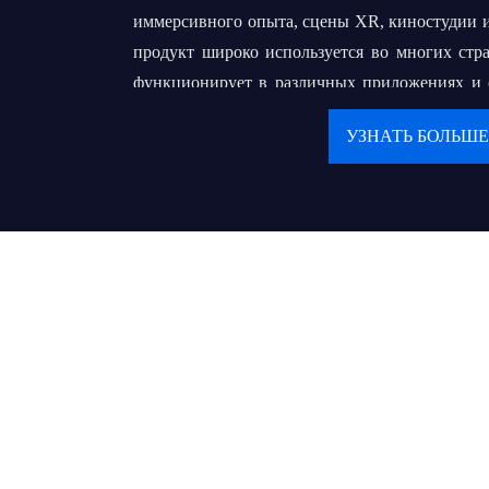
иммерсивного опыта, сцены XR, киностудии и
продукт широко используется во многих стр
функционирует в различных приложениях и ср
большой опыт в OEM и ODM.
УЗНАТЬ БОЛЬШЕ
Наша конечная цель - построить долго
нашими клиентами. Мы преследуем свою мечту
всемирно известный бренд, который поможет
местных оптовых продавцов или подрядчико
обслуживать своих конечных пользователей 
деликатным сервисом.
Ценности:
● Клиент на первом месте
● Продолжайте создавать ценности и пред
обществу