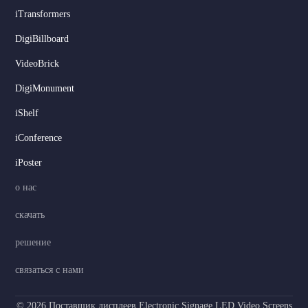
iTransformers
DigiBillboard
VideoBrick
DigiMonument
Serbian
iShelf
Dutch
iConference
Hindi
iPoster
Italian
о нас
Korean
скачать
Japanese
решение
German
Spanish
связаться с нами
Portuguese
© 2026 Поставщик дисплеев Electronic Signage LED Video Screens