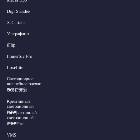
Маста Про
Digi Standee
X-Curtain
Ультрафлип
iFlip
ImmerSiv Pro
LuxeLite
Светодиодное
волшебное одеяло
magicmesh
OOHPoster
Креативный
светодиодный
экран
Интерактивный
светодиодный
экран
iFlex Pro
VMS