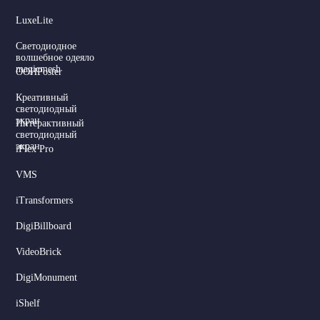
LuxeLite
Светодиодное
волшебное одеяло
magicmesh
OOHPoster
Креативный
светодиодный
экран
Интерактивный
светодиодный
экран
iFlex Pro
VMS
iTransformers
DigiBillboard
Serbian
VideoBrick
Dutch
DigiMonument
Hindi
iShelf