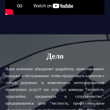
Дело
Наша компания объединяет разработку, проектирование,
продажи и обслуживание, чтобы предоставить клиентам с
серией разумных и комплексных интегрированных
технических услуг.У нас есть дух команды "честность,
трудолюбие, преданность и сотрудничество",
придерживаемся цели "честность, профессиональное