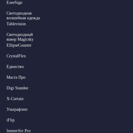
EzeeSign
Светодиодная
волшебная одежда
Tablevision
Светодиодный
ковер Magicsky
EllipseCounter
CrystalFlex
Единство
Маста Про
Digi Standee
X-Curtain
Ультрафлип
iFlip
ImmerSiv Pro