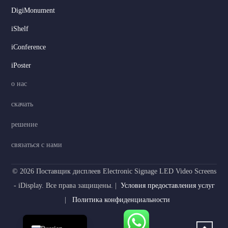
DigiMonument
Serbian
iShelf
Dutch
iConference
Hindi
iPoster
Italian
о нас
Korean
скачать
Japanese
решение
German
Spanish
связаться с нами
Portuguese
© 2026 Поставщик дисплеев Electronic Signage LED Video Screens
French
- iDisplay. Все права защищены. |
Условия предоставления услуг
Arabic
|
Политика конфиденциальности
English