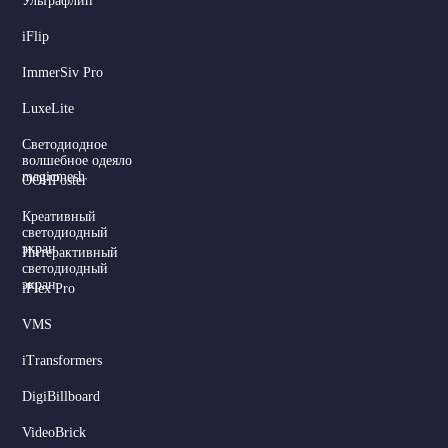
Ультрафлип
iFlip
ImmerSiv Pro
LuxeLite
Светодиодное
волшебное одеяло
magicmesh
OOHPoster
Креативный
светодиодный
экран
Интерактивный
светодиодный
экран
iFlex Pro
VMS
iTransformers
DigiBillboard
VideoBrick