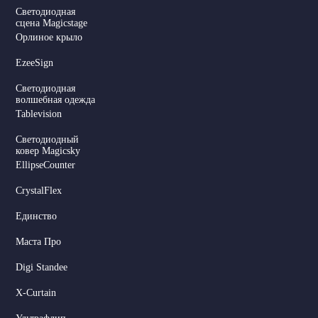
Светодиодная
сцена Magicstage
Орлиное крыло
EzeeSign
Светодиодная
волшебная одежда
Tablevision
Светодиодный
ковер Magicsky
EllipseCounter
CrystalFlex
Единство
Маста Про
Digi Standee
X-Curtain