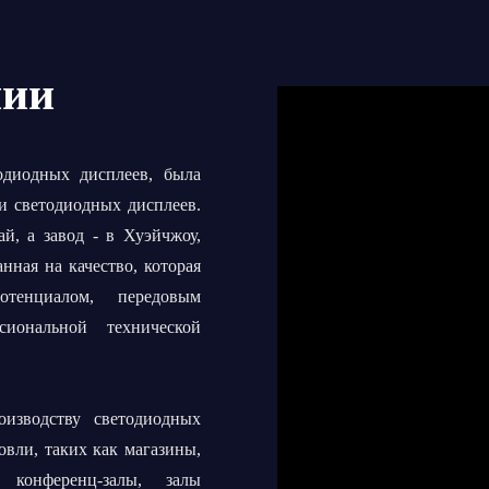
нии
тодиодных дисплеев, была
ии светодиодных дисплеев.
й, а завод - в Хуэйчжоу,
анная на качество, которая
тенциалом, передовым
сиональной технической
изводству светодиодных
овли, таких как магазины,
 конференц-залы, залы