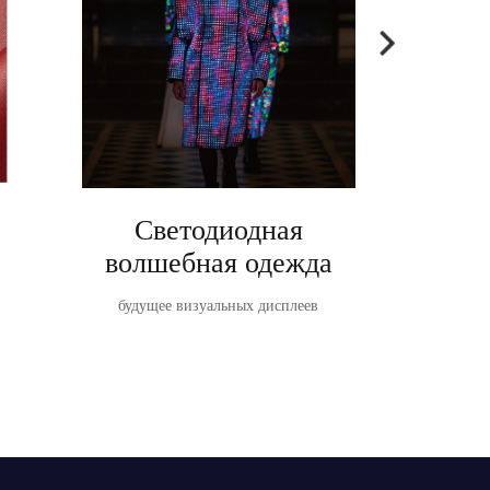
Светодиодная
Ta
волшебная одежда
TableVis
светодиодн
будущее визуальных дисплеев
о