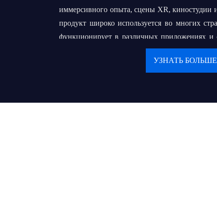
иммерсивного опыта, сцены XR, киностудии и
продукт широко используется во многих стр
функционирует в различных приложениях и ср
большой опыт в OEM и ODM.
УЗНАТЬ БОЛЬШЕ
Наша конечная цель - построить долго
нашими клиентами. Мы преследуем свою мечту
всемирно известный бренд, который поможет
местных оптовых продавцов или подрядчико
обслуживать своих конечных пользователей 
деликатным сервисом.
Ценности:
● Клиент на первом месте
● Продолжайте создавать ценности и пред
обществу