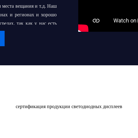
 места вещания и т.д. Наш
анах и регионах и хорошо
едах, так как у нас есть
срочное сотрудничество с
 превратить "iDisplay" во
 сотням или даже тысячам
Сертификат
в светодиодных дисплеев
качественным продуктом и
сертификация продукции светодиодных дисплеев
оставлять их клиентам и