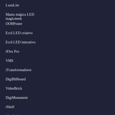
LuxeLite
Manta mágica LED
magicmesh
OOHPoster
Ecrã LED criativo
Ecrã LED interativo
iFlex Pro
VMS
iTransformadores
DigiBillboard
Serbian
VideoBrick
Dutch
DigiMonument
Hindi
iShelf
Italian