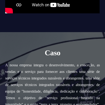
Caso
A nossa empresa integra o desenvolvimento, a conceção, as
vendas e o serviço para fornecer aos clientes uma série de
serviços técnicos integrados razoáveis e abrangentes. uma série
de serviços técnicos integrados razoáveis e abrangentes. de
equipa de "honestidade, diligência, dedicação e colaboração",
Temos o objetivo de "serviço profissional baseado na
integridade" e o estilo "terra a terra, pioneiro e empreendedor",