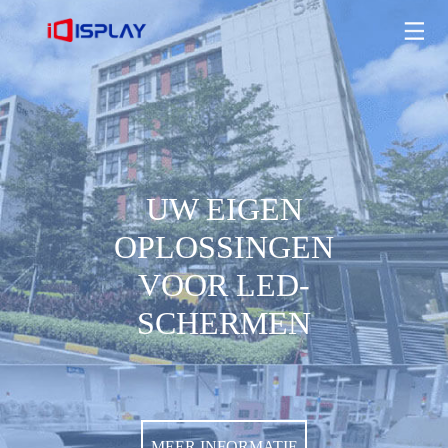
UW EIGEN OPLOSSINGEN VOOR LED-SCHERMEN
MEER INFORMATIE
UW EIGEN
OPLOSSINGEN
VOOR LED-
SCHERMEN
MEER INFORMATIE