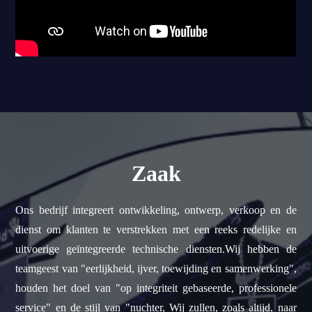
Zaak
Ons bedrijf integreert ontwikkeling, ontwerp, verkoop en de
dienst om klanten te verstrekken met een reeks redelijke en
uitvoerige geïntegreerde technische diensten.Wij hebben de
teamgeest van "eerlijkheid, ijver, toewijding en samenwerking",
houden het doel van "op integriteit gebaseerde, professionele
service" en de stijl van "nuchter, Wij zullen, zoals altijd, naar