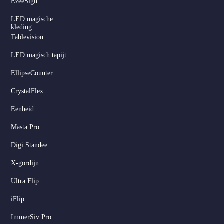
EzeeSign
LED magische
kleding
Tablevision
LED magisch tapijt
EllipseCounter
CrystalFlex
Eenheid
Masta Pro
Digi Standee
X-gordijn
Ultra Flip
iFlip
ImmerSiv Pro