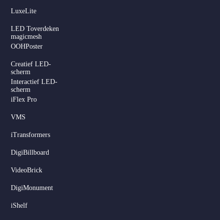
LuxeLite
LED Toverdeken
magicmesh
OOHPoster
Creatief LED-
scherm
Interactief LED-
scherm
iFlex Pro
VMS
iTransformers
DigiBillboard
Serbian
VideoBrick
Hindi
DigiMonument
Italian
iShelf
Russian