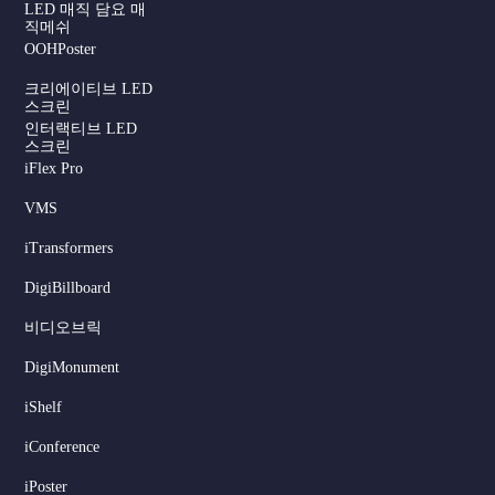
LED 매직 담요 매
직메쉬
OOHPoster
크리에이티브 LED
스크린
인터랙티브 LED
스크린
iFlex Pro
VMS
iTransformers
DigiBillboard
Serbian
비디오브릭
Dutch
DigiMonument
Hindi
Italian
iShelf
Russian
iConference
Japanese
iPoster