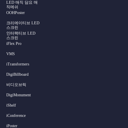
LED 매직 담요 매
직메쉬
OOHPoster
크리에이티브 LED
스크린
인터랙티브 LED
스크린
iFlex Pro
VMS
iTransformers
DigiBillboard
Serbian
비디오브릭
Dutch
DigiMonument
Hindi
Italian
iShelf
Russian
iConference
Japanese
iPoster