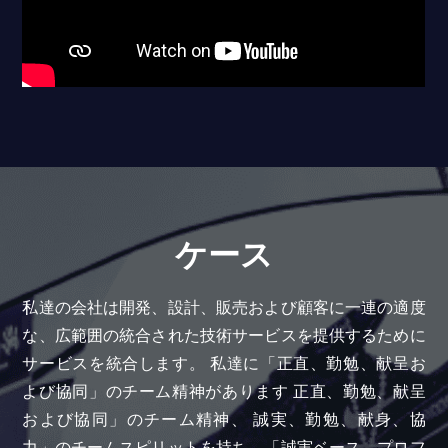
ケース
私達の会社は開発、設計、販売および顧客に一連の適度
な、広範囲の統合された技術サービスを提供するために
サービスを統合します。 私達に「正直、勤勉、献呈お
よび協同」のチーム精神があります 正直、勤勉、献呈
および協同」のチーム精神、 誠実、勤勉、献身、協
力」のチームスピリットを持ち、「誠実ベース、プロフ