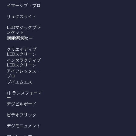
イマーシブ・プロ
リュクスライト
LEDマジックブラ
ンケット
magicmesh
OOHポスター
クリエイティブ
LEDスクリーン
インタラクティブ
LEDスクリーン
アイフレックス・
プロ
ブイエムエス
iトランスフォーマ
ー
デジビルボード
Serbian
ビデオブリック
Dutch
デジモニュメント
Hindi