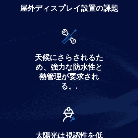
屋外ディスプレイ設置の課題
屋外3D LEDディスプレイ・ソリューシ
ョン
天候にさらされるた
め、強力な防水性と
さらに詳しく
熱管理が要求され
る。.
太陽光は視認性を低