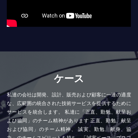
ケース
私達の会社は開発、設計、販売および顧客に一連の適度
な、広範囲の統合された技術サービスを提供するために
サービスを統合します。 私達に「正直、勤勉、献呈お
よび協同」のチーム精神があります 正直、勤勉、献呈
および協同」のチーム精神、 誠実、勤勉、献身、協
力」のチームスピリットを持ち、「誠実ベース、プロフ