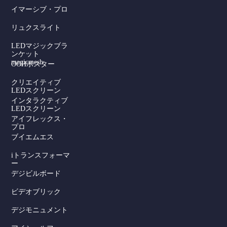
イマーシブ・プロ
リュクスライト
LEDマジックブラ
ンケット
magicmesh
OOHポスター
クリエイティブ
LEDスクリーン
インタラクティブ
LEDスクリーン
アイフレックス・
プロ
ブイエムエス
iトランスフォーマ
ー
デジビルボード
Serbian
ビデオブリック
Dutch
デジモニュメント
Hindi