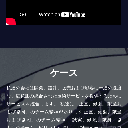
ケース
私達の会社は開発、設計、販売および顧客に一連の適度
な、広範囲の統合された技術サービスを提供するために
サービスを統合します。 私達に「正直、勤勉、献呈お
よび協同」のチーム精神があります 正直、勤勉、献呈
および協同」のチーム精神、 誠実、勤勉、献身、協
力」のチームスピリットを持ち、「誠実ベース、プロフ