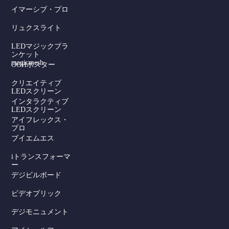
イマーシブ・プロ
リュクスライト
LEDマジックブラ
ンケット
magicmesh
OOHポスター
クリエイティブ
LEDスクリーン
インタラクティブ
LEDスクリーン
アイフレックス・
プロ
ブイエムエス
iトランスフォーマ
ー
デジビルボード
Serbian
ビデオブリック
Dutch
デジモニュメント
Hindi