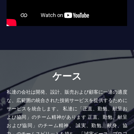
ケース
私達の会社は開発、設計、販売および顧客に一連の適度
な、広範囲の統合された技術サービスを提供するために
サービスを統合します。 私達に「正直、勤勉、献呈お
よび協同」のチーム精神があります 正直、勤勉、献呈
および協同」のチーム精神、 誠実、勤勉、献身、協
力」のチームスピリットを持ち、「誠実ベース、プロフ