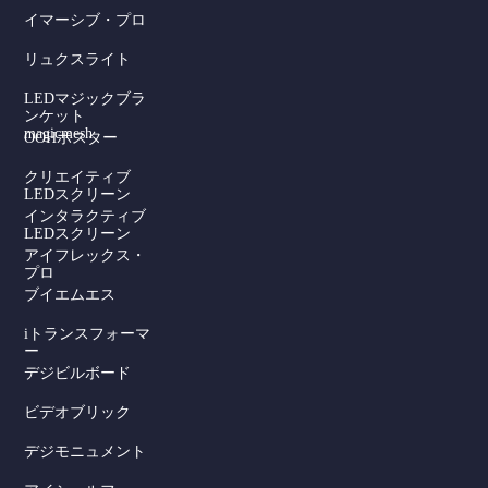
イマーシブ・プロ
リュクスライト
LEDマジックブラ
ンケット
magicmesh
OOHポスター
クリエイティブ
LEDスクリーン
インタラクティブ
LEDスクリーン
アイフレックス・
プロ
ブイエムエス
iトランスフォーマ
ー
デジビルボード
Serbian
ビデオブリック
Dutch
デジモニュメント
Hindi