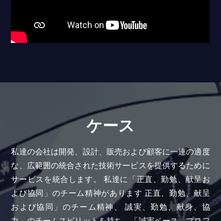
ケース
私達の会社は開発、設計、販売および顧客に一連の適度
な、広範囲の統合された技術サービスを提供するために
サービスを統合します。 私達に「正直、勤勉、献呈お
よび協同」のチーム精神があります 正直、勤勉、献呈
および協同」のチーム精神、 誠実、勤勉、献身、協
力」のチームスピリットを持ち、「誠実ベース、プロフ