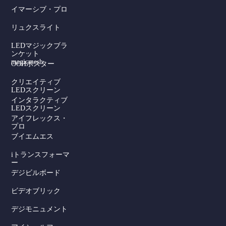
イマーシブ・プロ
リュクスライト
LEDマジックブラ
ンケット
magicmesh
OOHポスター
クリエイティブ
LEDスクリーン
インタラクティブ
LEDスクリーン
アイフレックス・
プロ
ブイエムエス
iトランスフォーマ
ー
デジビルボード
Serbian
ビデオブリック
Dutch
デジモニュメント
Hindi