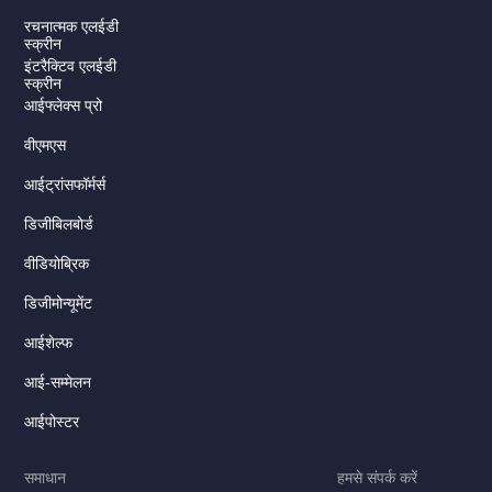
रचनात्मक एलईडी
स्क्रीन
इंटरैक्टिव एलईडी
स्क्रीन
आईफ्लेक्स प्रो
वीएमएस
आईट्रांसफॉर्मर्स
डिजीबिलबोर्ड
Serbian
वीडियोब्रिक
Dutch
डिजीमोन्यूमेंट
Italian
Russian
आईशेल्फ
Korean
आई-सम्मेलन
Japanese
आईपोस्टर
German
समाधान
हमसे संपर्क करें
Spanish