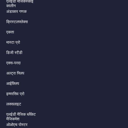
एलईडी मैजिकस्काई
कालीन
अंडाकार गणक
क्रिस्टलफ्लेक्स
एकता
मास्टा प्रो
डिजी स्टैंडी
एक्स-परदा
अल्ट्रा फ्लिप
आईफ़्लिप
इम्मरसिव प्रो
लक्सलाइट
एलईडी मैजिक ब्लैंकेट
मैजिकमेश
ओओएच पोस्टर