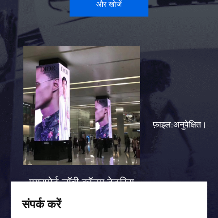
और खोजें
फ़ाइल:अनुपेक्षित।
एयरपोर्ट लॉबी कॉलम टेटरिस
स्क्रीन केस
संपर्क करें