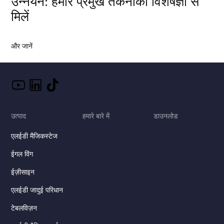
उन्नयन: हमारे प्रमुख तकनीकी विशेषज्ञों से
मिलें
और जानें
उत्पाद
हमारे बारे में
डाउनलोड
एलईडी मैजिकस्टेज
ईगल विंग
ईज़ीसाइन
एलईडी जादुई परिधान
टेबलविज़न