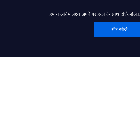
हमारा अंतिम लक्ष्य अपने ग्राहकों के साथ दीर्घका
है। हम “iDisplay” को एक विश्व-प्रसिद्ध ब्रांड बनाने
और खोजें
लिए प्रयासरत हैं, जो सैकड़ों या हजारों स्थानीय एलईडी डिस
को गुणवत्तापूर्ण उत्पाद और उत्कृष्ट सेवा के साथ उनके अंत
मदद कर सके।.
मूल्य:
● ग्राहक प्रथम
● ग्राहकों और समाज को मूल्य प्रदान करना और सृजित कर
● आज का सर्वश्रेष्ठ प्रदर्शन ही कल का आधार है।
● विश्वास सब कुछ संभव बनाता है