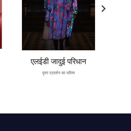
एलईडी जादुई परिधान
ट
दृश्य प्रदर्शन का भविष्य
TableVision एक त
टेब