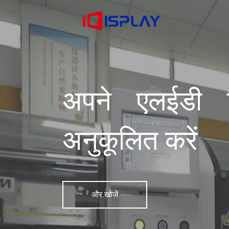
अपने एलईडी डि
अनुकूलित करें
और खोजें