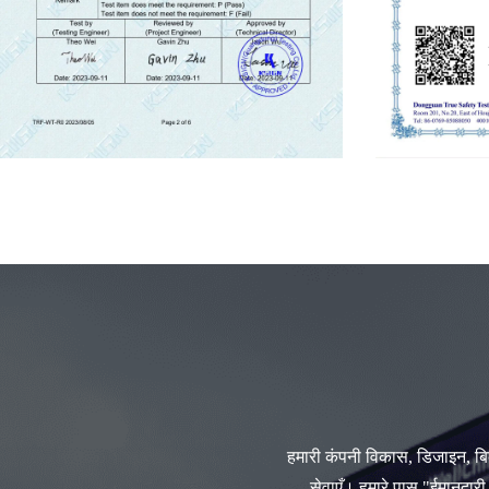
हमारी कंपनी विकास, डिजाइन, ब
सेवाएँ। हमारे पास "ईमानदार