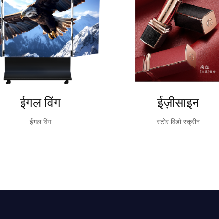
ईगल विंग
ईज़ीसाइन
ईगल विंग
स्टोर विंडो स्क्रीन