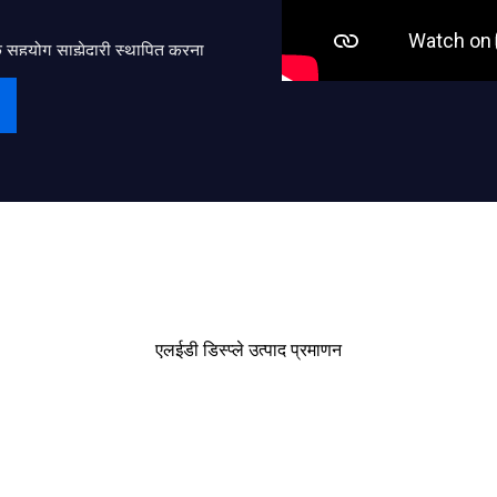
लिक सहयोग साझेदारी स्थापित करना
 के अपने सपने को साकार करने के
्प्ले थोक विक्रेताओं या ठेकेदारों
िम उपयोगकर्ताओं की सेवा करने में
प्रमाणपत्र
ना जारी रखें।
एलईडी डिस्प्ले उत्पाद प्रमाणन