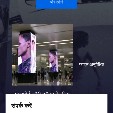
और खोजें
फ़ाइल:अनुपेक्षित।
एयरपोर्ट लॉबी कॉलम टेटरिस
स्क्रीन केस
संपर्क करें