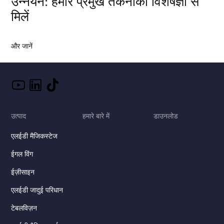
उन्नयन: हमारे प्रमुख तकनीकी विशेषज्ञों से
मिलें
और जानें
उत्पाद
हमारे बारे में
डाउनलोड
एलईडी मैजिकस्टेज
ईगल विंग
ईज़ीसाइन
एलईडी जादुई परिधान
टेबलविज़न