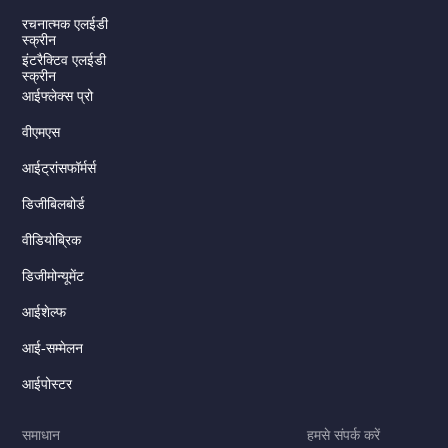
रचनात्मक एलईडी
स्क्रीन
इंटरैक्टिव एलईडी
स्क्रीन
आईफ्लेक्स प्रो
वीएमएस
आईट्रांसफॉर्मर्स
डिजीबिलबोर्ड
Serbian
वीडियोब्रिक
Dutch
डिजीमोन्यूमेंट
Italian
Russian
आईशेल्फ
Korean
आई-सम्मेलन
Japanese
आईपोस्टर
German
समाधान
हमसे संपर्क करें
Spanish