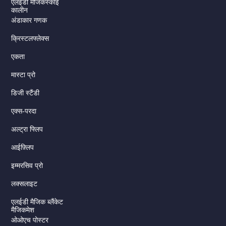
एलईडी मैजिकस्काई
कालीन
अंडाकार गणक
क्रिस्टलफ्लेक्स
एकता
मास्टा प्रो
डिजी स्टैंडी
एक्स-परदा
अल्ट्रा फ्लिप
आईफ़्लिप
इम्मरसिव प्रो
लक्सलाइट
एलईडी मैजिक ब्लैंकेट
मैजिकमेश
ओओएच पोस्टर