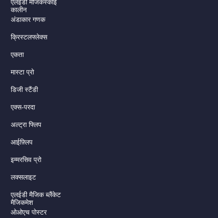
एलईडी मैजिकस्काई
कालीन
अंडाकार गणक
क्रिस्टलफ्लेक्स
एकता
मास्टा प्रो
डिजी स्टैंडी
एक्स-परदा
अल्ट्रा फ्लिप
आईफ़्लिप
इम्मरसिव प्रो
लक्सलाइट
एलईडी मैजिक ब्लैंकेट
मैजिकमेश
ओओएच पोस्टर