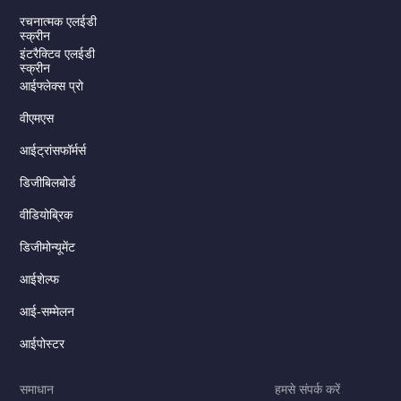
रचनात्मक एलईडी
स्क्रीन
इंटरैक्टिव एलईडी
स्क्रीन
आईफ्लेक्स प्रो
वीएमएस
आईट्रांसफॉर्मर्स
डिजीबिलबोर्ड
Serbian
वीडियोब्रिक
Dutch
डिजीमोन्यूमेंट
Italian
Russian
आईशेल्फ
Korean
आई-सम्मेलन
Japanese
आईपोस्टर
German
समाधान
हमसे संपर्क करें
Spanish