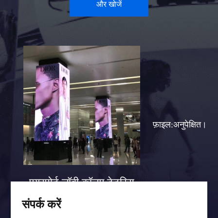
और खोजें
फ़ाइल:अनुपेक्षित।
एयरपोर्ट लॉबी कॉलम टेटरिस
स्क्रीन केस
संपर्क करें