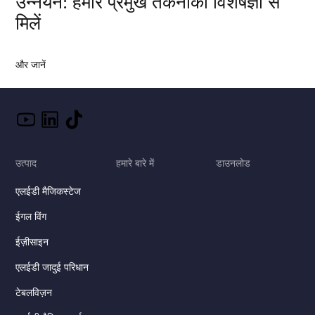
उन्नयन: हमारे प्रमुख तकनीकी विशेषज्ञों से
मिलें
और जानें
उत्पाद
हमारे बारे में
डाउनलोड
एलईडी मैजिकस्टेज
ईगल विंग
ईज़ीसाइन
एलईडी जादुई परिधान
टेबलविज़न