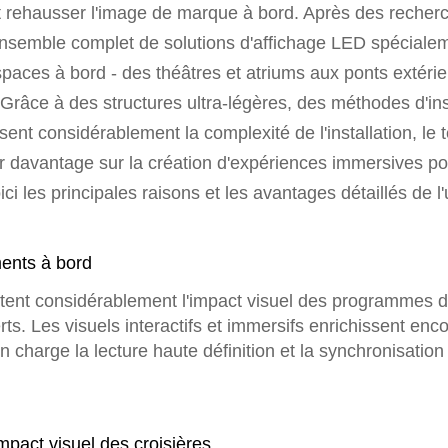
et rehausser l'image de marque à bord. Après des recher
nsemble complet de solutions d'affichage LED spécialem
paces à bord - des théâtres et atriums aux ponts extérieu
mer. Grâce à des structures ultra-légères, des méthodes d'in
nt considérablement la complexité de l'installation, le t
er davantage sur la création d'expériences immersives p
 les principales raisons et les avantages détaillés de l'
ments à bord
nt considérablement l'impact visuel des programmes de 
ts. Les visuels interactifs et immersifs enrichissent enco
n charge la lecture haute définition et la synchronisation
mpact visuel des croisières