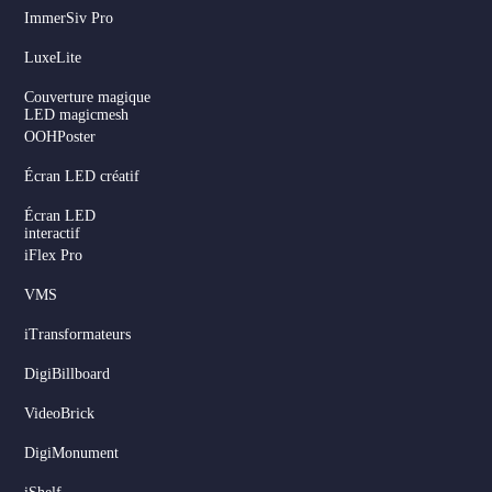
ImmerSiv Pro
LuxeLite
Couverture magique
LED magicmesh
OOHPoster
Écran LED créatif
Écran LED
interactif
iFlex Pro
VMS
iTransformateurs
DigiBillboard
Serbian
VideoBrick
Dutch
DigiMonument
Hindi