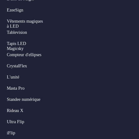
EzeeSign
Vêtements magiques
à LED
Tablevision
Tapis LED
Magicsky
Compteur d'ellipses
CrystalFlex
L'unité
Masta Pro
Standee numérique
Rideau X
Ultra Flip
iFlip