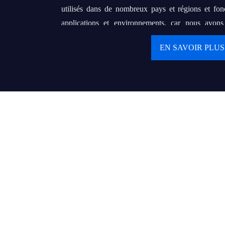
utilisés dans de nombreux pays et régions et fon
applications et environnements, car nous avon
matière d'OEM et d'ODM.
EN SAVOIR PLUS
Notre objectif final est d'établir un partenari
avec nos clients. Nous poursuivons notre rêve de f
de renommée mondiale qui peut aider des centai
grossistes ou d'entrepreneurs locaux à servir leurs
produits de qualité et un service délicat.
Valeurs :
● Le client d'abord
● Continuer à créer des valeurs et à fournir des valeu
● La meilleure performance d'aujourd'hui est la réf
● La confiance rend tout possible