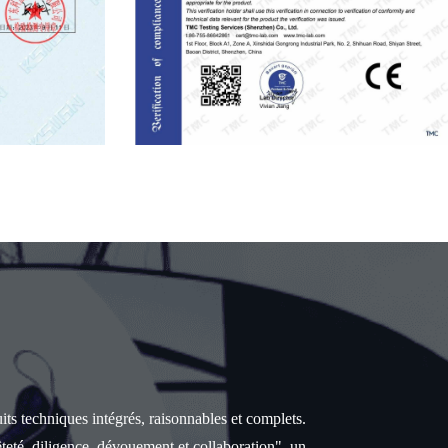
uits techniques intégrés, raisonnables et complets.
teté, diligence, dévouement et collaboration", un