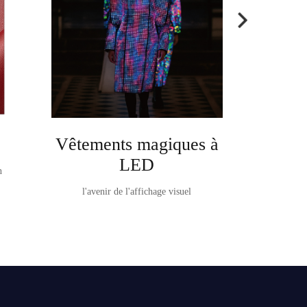
Vêtements magiques à
Ta
LED
n
TableVision It e
l'avenir de l'affichage visuel