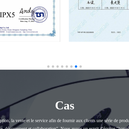
Cas
ion, la vente et le service afin de fournir aux clients une série de prod
ce, dévouement et collaboration". Nous avons un esprit d'équipe "honnê