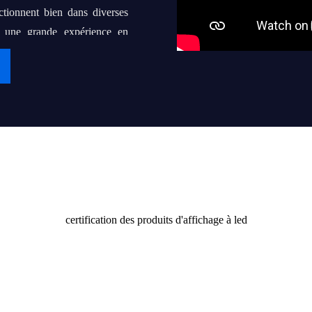
ctionnent bien dans diverses
s une grande expérience en
at de coopération à long terme
aire de "iDisplay" une marque
nes, voire des milliers de
Certificat
 utilisateurs finaux avec des
certification des produits d'affichage à led
rs aux clients et à la société.
érence de demain.