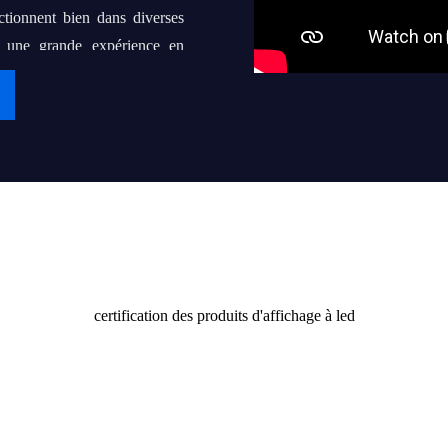
ctionnent bien dans diverses
s une grande expérience en
at de coopération à long terme
aire de "iDisplay" une marque
nes, voire des milliers de
Certificat
 utilisateurs finaux avec des
certification des produits d'affichage à led
rs aux clients et à la société.
érence de demain.