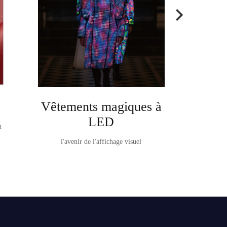
Vêtements magiques à
Ta
LED
n
TableVision It e
l'avenir de l'affichage visuel