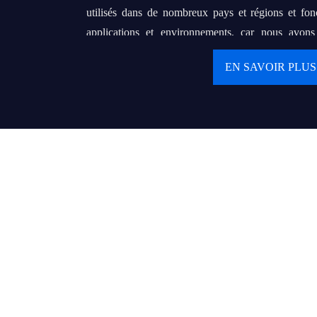
utilisés dans de nombreux pays et régions et fon
applications et environnements, car nous avon
matière d'OEM et d'ODM.
EN SAVOIR PLUS
Notre objectif final est d'établir un partenari
avec nos clients. Nous poursuivons notre rêve de f
de renommée mondiale qui peut aider des centai
grossistes ou d'entrepreneurs locaux à servir leurs
produits de qualité et un service délicat.
Valeurs :
● Le client d'abord
● Continuer à créer des valeurs et à fournir des valeu
● La meilleure performance d'aujourd'hui est la réf
● La confiance rend tout possible