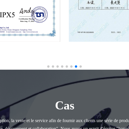
Cas
ion, la vente et le service afin de fournir aux clients une série de prod
ce, dévouement et collaboration". Nous avons un esprit d'équipe "honnê