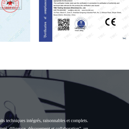
uits techniques intégrés, raisonnables et complets.
teté, diligence, dévouement et collaboration", un