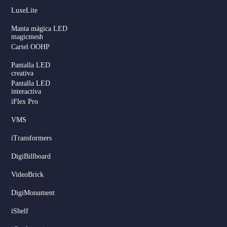
LuxeLite
Manta mágica LED
magicmesh
Cartel OOHP
Pantalla LED
creativa
Pantalla LED
interactiva
iFlex Pro
VMS
iTransformers
DigiBillboard
Serbian
VideoBrick
Dutch
DigiMonument
Hindi
iShelf
Italian