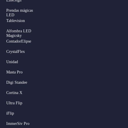
EzeeSign
Prendas mágicas
LED
Tablevision
Alfombra LED
Magicsky
ContadorElipse
CrystalFlex
Unidad
Masta Pro
Digi Standee
Cortina X
Ultra Flip
iFlip
ImmerSiv Pro