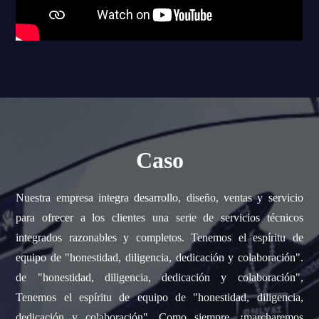
Caso
Nuestra empresa integra desarrollo, diseño, ventas y servicio
para ofrecer a los clientes una serie de servicios técnicos
integrados razonables y completos. Tenemos el espíritu de
equipo de "honestidad, diligencia, dedicación y colaboración".
de "honestidad, diligencia, dedicación y colaboración",
Tenemos el espíritu de equipo de "honestidad, diligencia,
dedicación y colaboración", Como siempre, ¡marcharemos