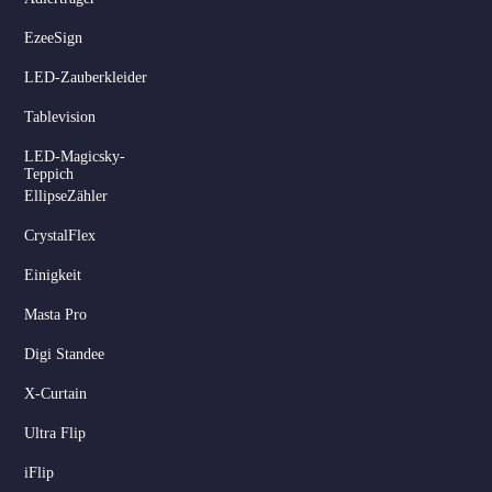
EzeeSign
LED-Zauberkleider
Tablevision
LED-Magicsky-
Teppich
EllipseZähler
CrystalFlex
Einigkeit
Masta Pro
Digi Standee
X-Curtain
Ultra Flip
iFlip