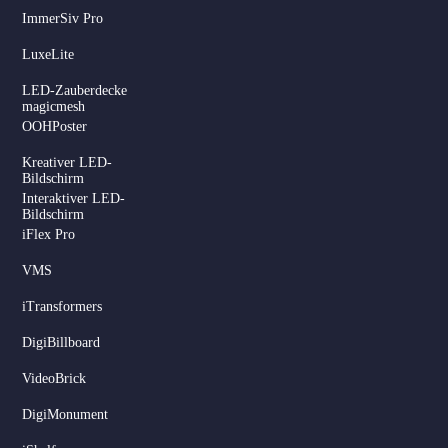
ImmerSiv Pro
LuxeLite
LED-Zauberdecke
magicmesh
OOHPoster
Kreativer LED-
Bildschirm
Interaktiver LED-
Bildschirm
iFlex Pro
VMS
iTransformers
DigiBillboard
VideoBrick
DigiMonument
Serbian