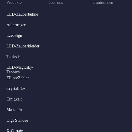
Produkte
über uns
herunterladen
LED-Zauberbühne
Adlerträger
EzeeSign
LED-Zauberkleider
Tablevision
LED-Magicsky-
Teppich
EllipseZähler
CrystalFlex
Einigkeit
Masta Pro
Digi Standee
X-Curtain