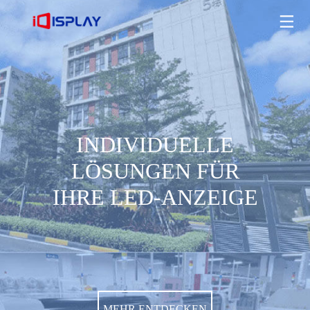
INDIVIDUELLE LÖSUNGEN FÜR IHRE LED-ANZEIGE
MEHR ENTDECKEN
INDIVIDUELLE
LÖSUNGEN FÜR
IHRE LED-ANZEIGE
MEHR ENTDECKEN