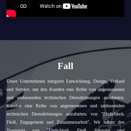
Fall
Unser Unternehmen integriert Entwicklung, Design, Verkauf
und Service, um den Kunden eine Reihe von angemessenen
und umfassenden technischen Dienstleistungen anzubieten.
Kunden eine Reihe von angemessenen und umfassenden
technischen Dienstleistungen anzubieten. von "Ehrlichkeit,
Fleiß, Engagement und Zusammenarbeit", Wir haben den
Teamgeist von "Ehrlichkeit, Fleiß, Hingabe und