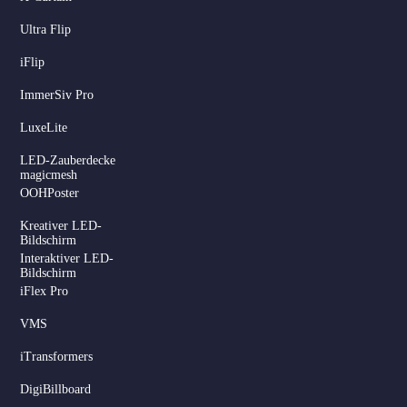
Ultra Flip
iFlip
ImmerSiv Pro
LuxeLite
LED-Zauberdecke
magicmesh
OOHPoster
Kreativer LED-
Bildschirm
Interaktiver LED-
Bildschirm
iFlex Pro
VMS
iTransformers
DigiBillboard