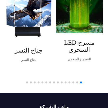
مسرح LED
السحري
جناح النسر
المسرح السحري
جناح النسر
ملف الشركة