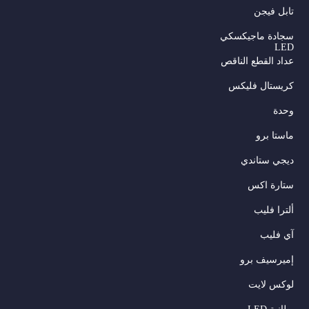
تابل فيجن
سجادة ماجيكسكي
LED
عداد القطع الناقص
كريستال فليكس
وحدة
ماستا برو
ديجي ستاندي
ستارة اكس
ألترا فليب
آي فليب
إميرسيف برو
لوكس لايت