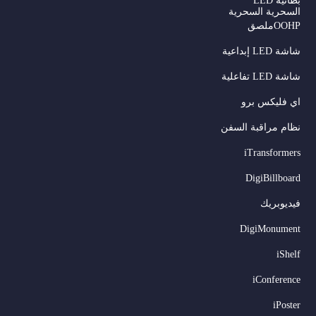
بطانية LED
السحرية السحرية
OOHPملصق
شاشة LED إبداعية
شاشة LED تفاعلية
اي فليكس برو
نظام مراقبة السفن
iTransformers
DigiBillboard
Serbian
فيديوبريك
Dutch
DigiMonument
Hindi
iShelf
Italian
iConference
Russian
iPoster