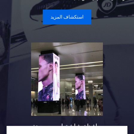
استكشاف المزيد
حافظة شاشة لعمود ردهة
المطار تتريس