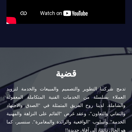
قضية
تدمج شركتنا التطوير والتصميم والمبيعات والخدمة لتزويد
العملاء بسلسلة من الخدمات الفنية المتكاملة المعقولة
والشاملة. لدينا روح الفريق المتمثلة في "الصدق والاجتهاد
والتفاني والتعاون"، وعقد غرض "القائم على النزاهة والمهنية
الخدمة" وأسلوب "الواقعية والرائدة والمغامرة". سنسير، كما
هو الحال دائمًا، إلى آفاق جديدة!!