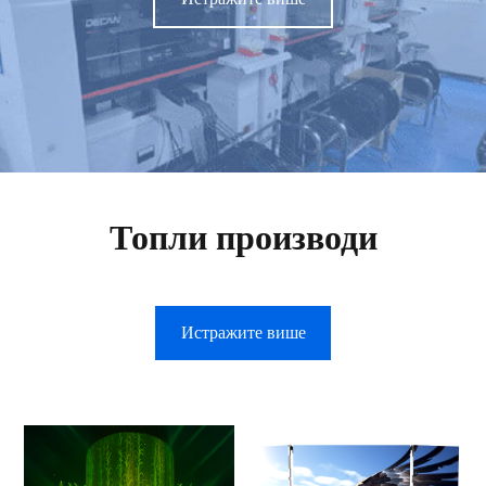
Топли производи
Истражите више