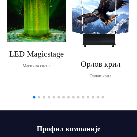
LED Magicstage
Орлов крил
Магична сцена
Орлов крил
Профил компаније