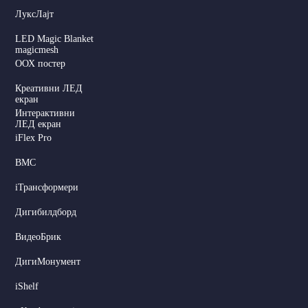
ЛуксЛајт
LED Magic Blanket
magicmesh
ООХ постер
Креативни ЛЕД
екран
Интерактивни
ЛЕД екран
iFlex Pro
ВМС
iТрансформери
Дигибилдборд
Dutch
ВидеоБрик
Hindi
ДигиМонумент
Italian
iShelf
Russian