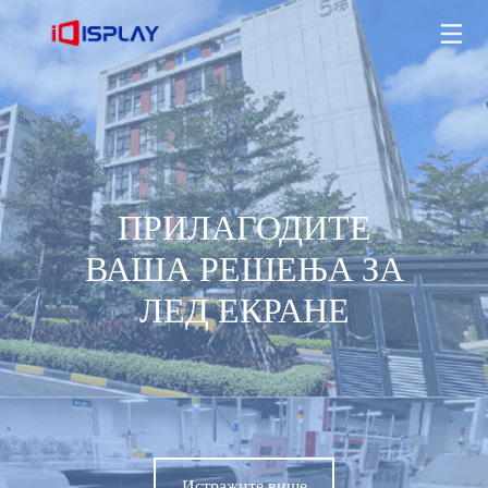
ПРИЛАГОДИТЕ ВАША РЕШЕЊА ЗА ЛЕД ЕКРАНЕ
Истражите више
ПРИЛАГОДИТЕ
ВАША РЕШЕЊА ЗА
ЛЕД ЕКРАНЕ
Истражите више