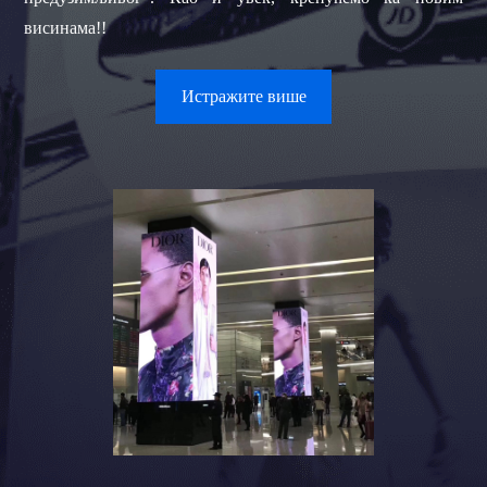
висинама!!
Истражите више