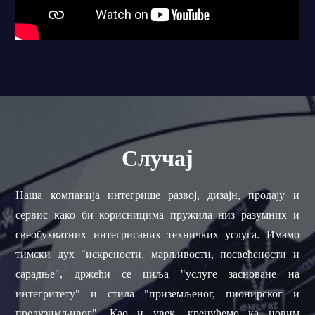
Случај
Наша компанија интегрише развој, дизајн, продају и
сервис како би корисницима пружила низ разумних и
свеобухватних интегрисаних техничких услуга. Имамо
тимски дух "искрености, марљивости, посвећености и
сарадње", држећи се циља "услуге засноване на
интегритету" и стила "приземљеног, пионирског и
предузимљивог". Као и увек, кренућемо ка новим