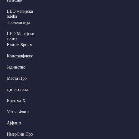
ИзиСајн
LED магијска
одећа
Таблевизија
LED Магијски
тепих
ЕлипсаБројач
Кристалфлекс
Јединство
Маста Про
Диги стенд
Крстача X
Ултра Флип
Ајфлип
ИмерСив Про