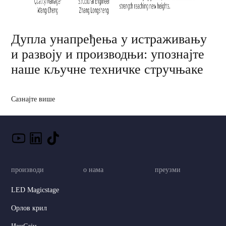
Дупла унапређења у истраживању
и развоју и производњи: упознајте
наше кључне техничке стручњаке
Сазнајте више
производи
о нама
преузми
LED Magicstage
Орлов крил