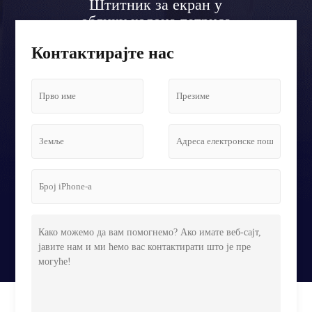
Штитник за екран у
облику колона тетриса
на аеродромском лобију
Контактирајте нас