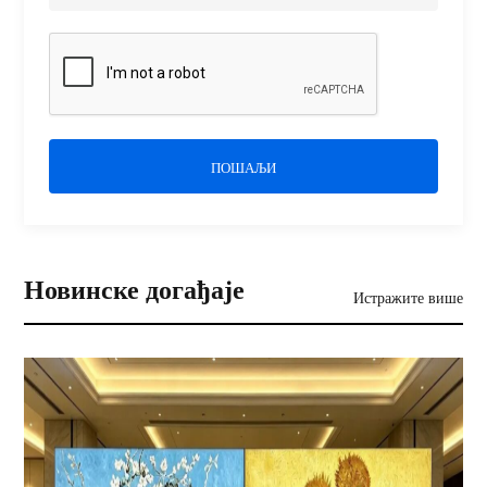
ПОШАЉИ
Новинске догађаје
Истражите више