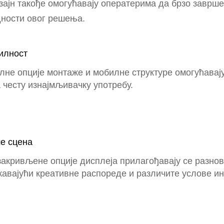
зајн такође омогућавају оператерима да брзо заврш
дности овог решења.
илност
лне опције монтаже и мобилне структуре омогућавај
 честу изнајмљивачку употребу.
е сцена
 закривљене опције дисплеја прилагођавају се разно
авајући креативне распореде и различите услове ин