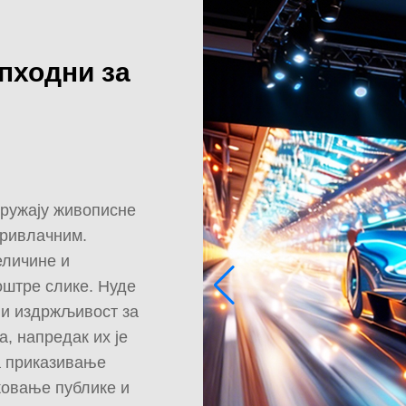
пходни за
пружају живописне
привлачним.
еличине и
оштре слике. Нуде
 и издржљивост за
, напредак их је
а приказивање
жовање публике и