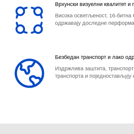
Врхунски визуелни квалитет и 
Висока осветљеност, 16-битна 
одржавају доследне перформа
Безбедан транспорт и лако о
Издржлива заштита, транспорт
транспорта и поједностављују 