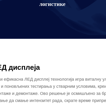
логистике
Д дисплеја
и ефикасна ЛЕД дисплеј технологија игра виталну у
 и поновљених тестирања у стварним условима, кре
нтаже и демонтаже. Ово решење је осмишљено за брз
ање да смање интензитет рада, скрате време припр