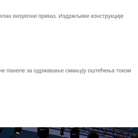
билан визуелни приказ. Издржљиве конструкције
тне панеле за одржавање смањују оштећења током