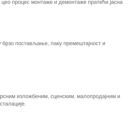
е цео процес монтаже и демонтаже пратећи јасна
у брзо постављање, лаку премештајност и
врсним изложбеним, сценским, малопродајним и
сталације.