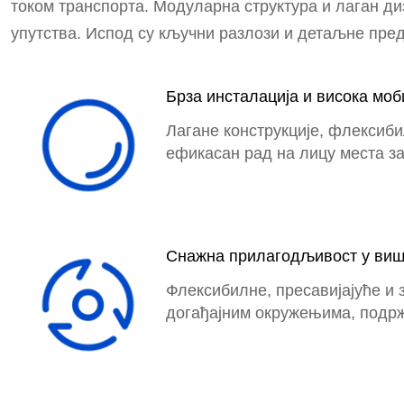
током транспорта. Модуларна структура и лаган ди
упутства. Испод су кључни разлози и детаљне пре
Брза инсталација и висока моб
Лагане конструкције, флексиби
ефикасан рад на лицу места за
Снажна прилагодљивост у виш
Флексибилне, пресавијајуће и
догађајним окружењима, подрж