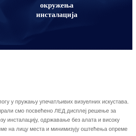
окружења
инсталација
логу у пружању упечатљивих визуелних искустава.
ирали смо посвећено ЛЕД дисплеј решење за
у инсталацију, одржавање без алата и високу
еме на лицу места и минимизују оштећења опреме