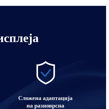
исплеја
Сложена адаптација
на разноврсна