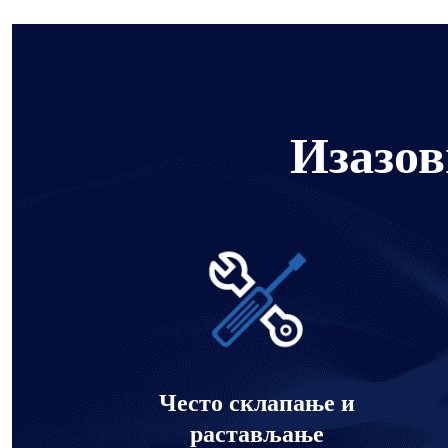
Изазов
Често склапање и
растављање