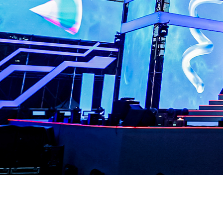
Решења за изнајмљивање поз
Сазнајте више