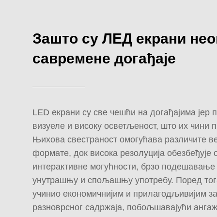
Зашто су ЛЕД екрани нео
савремене догађаје
LED екрани су све чешћи на догађајима јер 
визуеле и високу осветљеност, што их чини 
Њихова свестраност омогућава различите в
формате, док висока резолуција обезбеђује 
интерактивне могућности, брзо подешавање
унутрашњу и спољашњу употребу. Поред тога
учинио економичнијим и прилагодљивијим з
разноврсног садржаја, побољшавајући анга