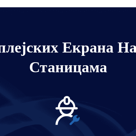
плејских Екрана Н
Станицама