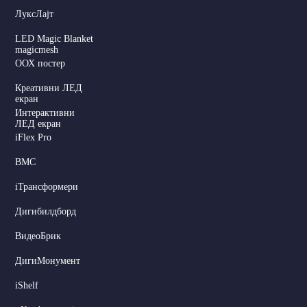
ЛуксЛајт
LED Magic Blanket
magicmesh
ООХ постер
Креативни ЛЕД
екран
Интерактивни
ЛЕД екран
iFlex Pro
ВМС
iТрансформери
Дигибилдборд
Dutch
ВидеоБрик
Hindi
ДигиМонумент
Italian
iShelf
Russian