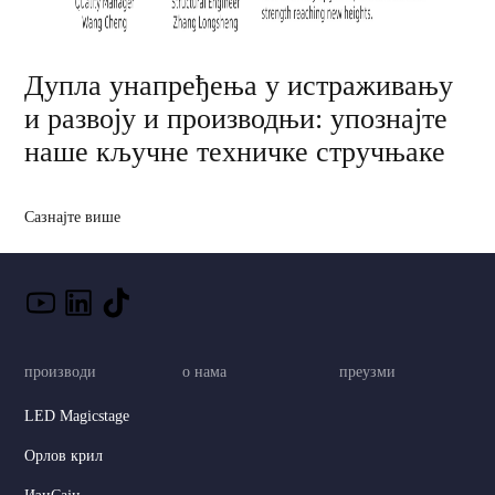
Дупла унапређења у истраживању
и развоју и производњи: упознајте
наше кључне техничке стручњаке
Сазнајте више
производи
о нама
преузми
LED Magicstage
Орлов крил