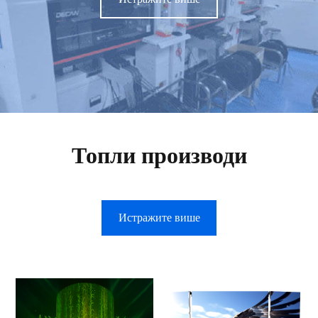
Топли производи
Истражите више