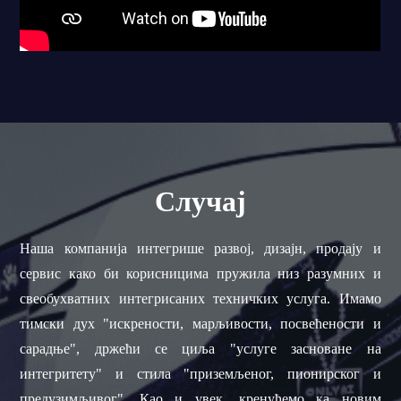
Случај
Наша компанија интегрише развој, дизајн, продају и
сервис како би корисницима пружила низ разумних и
свеобухватних интегрисаних техничких услуга. Имамо
тимски дух "искрености, марљивости, посвећености и
сарадње", држећи се циља "услуге засноване на
интегритету" и стила "приземљеног, пионирског и
предузимљивог". Као и увек, кренућемо ка новим