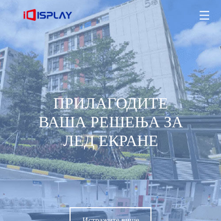
ПРИЛАГОДИТЕ ВАША РЕШЕЊА ЗА ЛЕД ЕКРАНЕ
Истражите више
ПРИЛАГОДИТЕ
ВАША РЕШЕЊА ЗА
ЛЕД ЕКРАНЕ
Истражите више