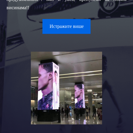
висинама!!
Истражите више