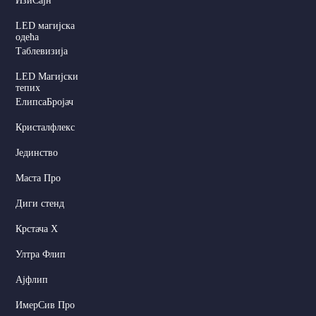
ИзиСајн
LED магијска
одећа
Таблевизија
LED Магијски
тепих
ЕлипсаБројач
Кристалфлекс
Јединство
Маста Про
Диги стенд
Крстача X
Ултра Флип
Ајфлип
ИмерСив Про