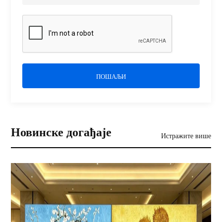
ПОШАЉИ
Новинске догађаје
Истражите више