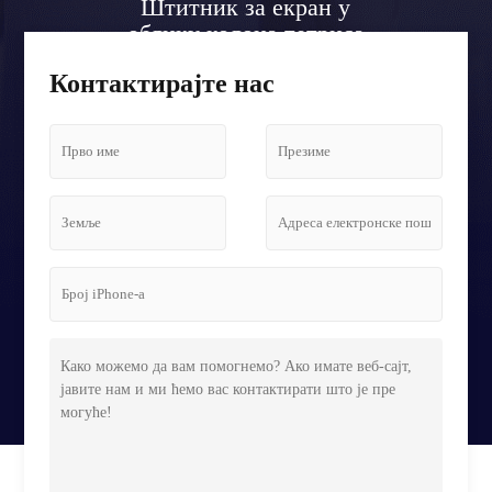
Штитник за екран у
облику колона тетриса
на аеродромском лобију
Контактирајте нас