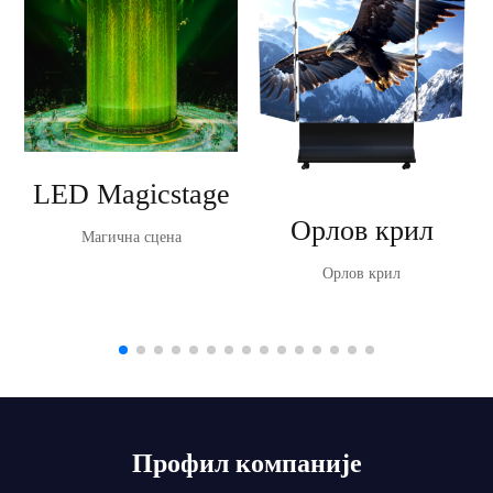
LED Magicstage
Орлов крил
Магична сцена
Орлов крил
Профил компаније