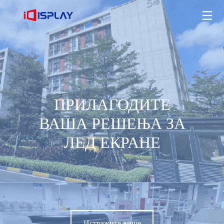
ПРИЛАГОДИТЕ ВАША РЕШЕЊА ЗА ЛЕД ЕКРАНЕ
Истражите више
ПРИЛАГОДИТЕ
ВАША РЕШЕЊА ЗА
ЛЕД ЕКРАНЕ
Истражите више