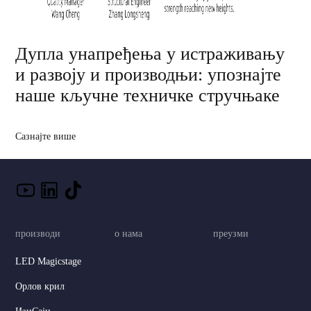
Дупла унапређења у истраживању
и развоју и производњи: упознајте
наше кључне техничке стручњаке
Сазнајте више
производи
о нама
преузми
LED Magicstage
Орлов крил