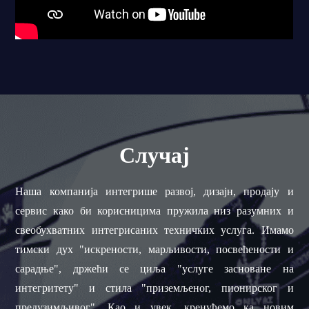
Случај
Наша компанија интегрише развој, дизајн, продају и
сервис како би корисницима пружила низ разумних и
свеобухватних интегрисаних техничких услуга. Имамо
тимски дух "искрености, марљивости, посвећености и
сарадње", држећи се циља "услуге засноване на
интегритету" и стила "приземљеног, пионирског и
предузимљивог". Као и увек, кренућемо ка новим