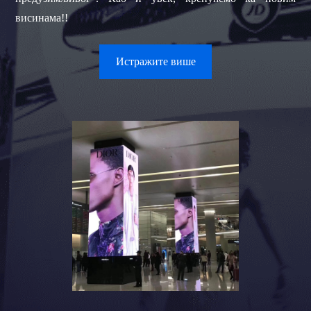
висинама!!
Истражите више