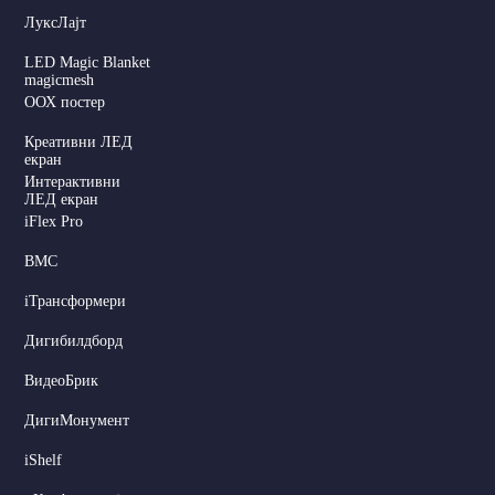
ЛуксЛајт
LED Magic Blanket
magicmesh
ООХ постер
Креативни ЛЕД
екран
Интерактивни
ЛЕД екран
iFlex Pro
ВМС
iТрансформери
Дигибилдборд
Dutch
ВидеоБрик
Hindi
ДигиМонумент
Italian
iShelf
Russian