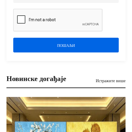
ПОШАЉИ
Новинске догађаје
Истражите више