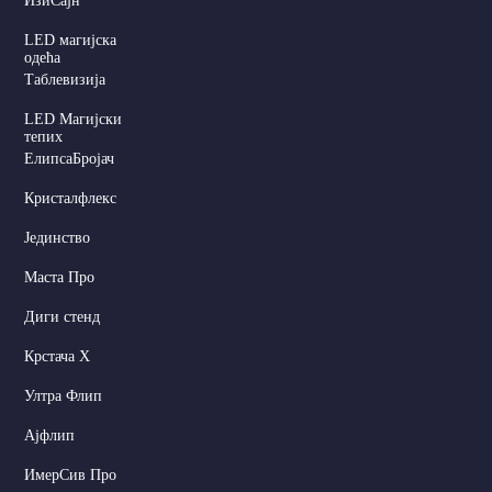
ИзиСајн
LED магијска
одећа
Таблевизија
LED Магијски
тепих
ЕлипсаБројач
Кристалфлекс
Јединство
Маста Про
Диги стенд
Крстача X
Ултра Флип
Ајфлип
ИмерСив Про