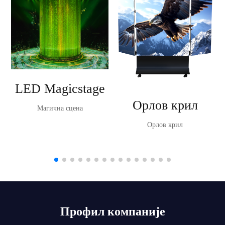
LED Magicstage
Орлов крил
Магична сцена
Орлов крил
Профил компаније