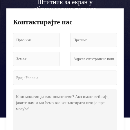
Штитник за екран у
облику колона тетриса
на аеродромском лобију
Контактирајте нас