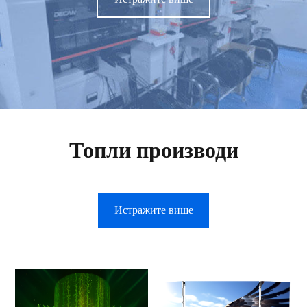
Топли производи
Истражите више