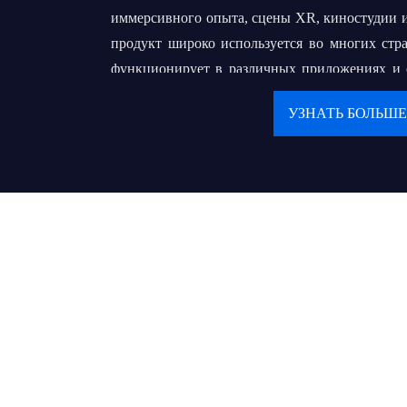
иммерсивного опыта, сцены XR, киностудии и
продукт широко используется во многих стр
функционирует в различных приложениях и ср
большой опыт в OEM и ODM.
УЗНАТЬ БОЛЬШЕ
Наша конечная цель - построить долго
нашими клиентами. Мы преследуем свою мечту
всемирно известный бренд, который поможет
местных оптовых продавцов или подрядчико
обслуживать своих конечных пользователей 
деликатным сервисом.
Ценности:
● Клиент на первом месте
● Продолжайте создавать ценности и пред
обществу