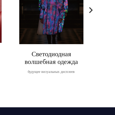
Светодиодная
Ta
волшебная одежда
TableVis
светодиодн
будущее визуальных дисплеев
о