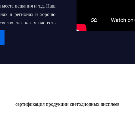
 места вещания и т.д. Наш
анах и регионах и хорошо
едах, так как у нас есть
срочное сотрудничество с
 превратить "iDisplay" во
 сотням или даже тысячам
Сертификат
в светодиодных дисплеев
качественным продуктом и
сертификация продукции светодиодных дисплеев
оставлять их клиентам и