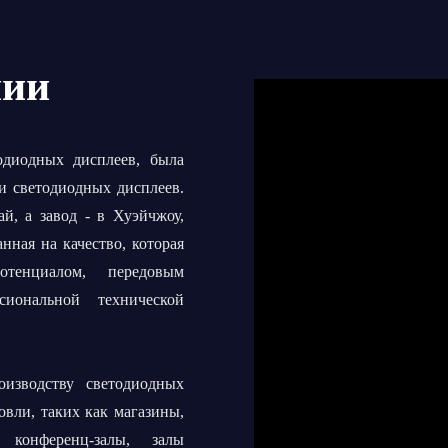
нии
тодиодных дисплеев, была
ии светодиодных дисплеев.
й, а завод - в Хуэйчжоу,
анная на качество, которая
тенциалом, передовым
сиональной технической
изводству светодиодных
овли, таких как магазины,
 конференц-залы, залы