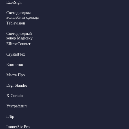
EzeeSign
Светодиодная
волшебная одежда
Tablevision
Светодиодный
ковер Magicsky
EllipseCounter
CrystalFlex
Единство
Маста Про
Digi Standee
X-Curtain
Ультрафлип
iFlip
ImmerSiv Pro