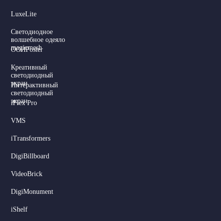
LuxeLite
Светодиодное
волшебное одеяло
magicmesh
OOHPoster
Креативный
светодиодный
экран
Интерактивный
светодиодный
экран
iFlex Pro
VMS
iTransformers
DigiBillboard
Serbian
VideoBrick
Dutch
DigiMonument
Hindi
iShelf