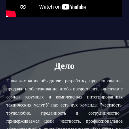
Дело
Наша компания объединяет разработку, проектирование,
продажи и обслуживание, чтобы предоставить клиентам с
серией разумных и комплексных интегрированных
технических услуг.У нас есть дух команды "честность,
трудолюбие, преданность и сотрудничество",
придерживаемся цели "честность, профессиональное