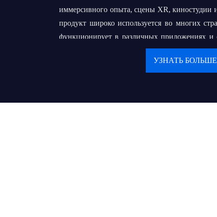
иммерсивного опыта, сцены XR, киностудии и
продукт широко используется во многих стр
функционирует в различных приложениях и ср
большой опыт в OEM и ODM.
УЗНАТЬ БОЛЬШЕ
Наша конечная цель - построить долго
нашими клиентами. Мы преследуем свою мечту
всемирно известный бренд, который поможет
местных оптовых продавцов или подрядчико
обслуживать своих конечных пользователей 
деликатным сервисом.
Ценности:
● Клиент на первом месте
● Продолжайте создавать ценности и пред
обществу