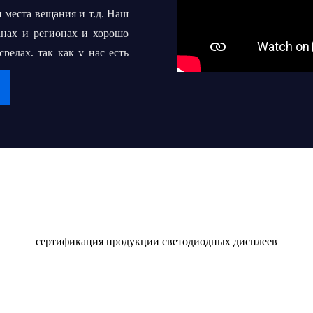
 места вещания и т.д. Наш
анах и регионах и хорошо
едах, так как у нас есть
срочное сотрудничество с
 превратить "iDisplay" во
 сотням или даже тысячам
Сертификат
в светодиодных дисплеев
качественным продуктом и
сертификация продукции светодиодных дисплеев
оставлять их клиентам и