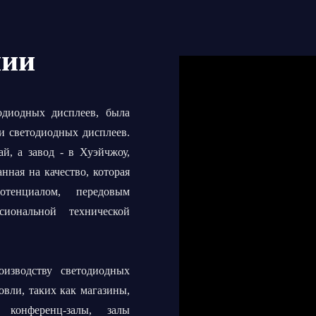
нии
тодиодных дисплеев, была
ии светодиодных дисплеев.
й, а завод - в Хуэйчжоу,
анная на качество, которая
тенциалом, передовым
сиональной технической
изводству светодиодных
овли, таких как магазины,
 конференц-залы, залы