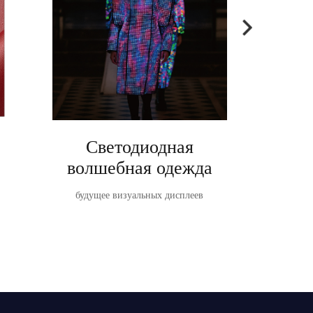
Светодиодная
Ta
волшебная одежда
TableVis
светодиодн
будущее визуальных дисплеев
о