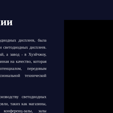
нии
тодиодных дисплеев, была
ии светодиодных дисплеев.
й, а завод - в Хуэйчжоу,
анная на качество, которая
тенциалом, передовым
сиональной технической
изводству светодиодных
овли, таких как магазины,
 конференц-залы, залы