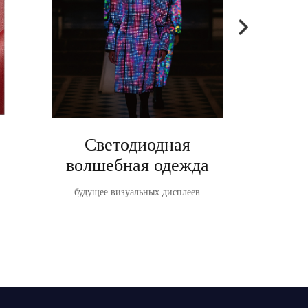
Светодиодная
Ta
волшебная одежда
TableVis
светодиодн
будущее визуальных дисплеев
о