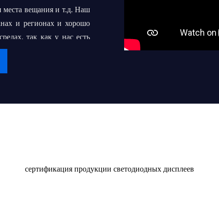
 места вещания и т.д. Наш
анах и регионах и хорошо
едах, так как у нас есть
срочное сотрудничество с
 превратить "iDisplay" во
 сотням или даже тысячам
Сертификат
в светодиодных дисплеев
качественным продуктом и
сертификация продукции светодиодных дисплеев
оставлять их клиентам и