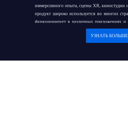
иммерсивного опыта, сцены XR, киностудии и
продукт широко используется во многих стр
функционирует в различных приложениях и ср
большой опыт в OEM и ODM.
УЗНАТЬ БОЛЬШЕ
Наша конечная цель - построить долго
нашими клиентами. Мы преследуем свою мечту
всемирно известный бренд, который поможет
местных оптовых продавцов или подрядчико
обслуживать своих конечных пользователей 
деликатным сервисом.
Ценности:
● Клиент на первом месте
● Продолжайте создавать ценности и пред
обществу